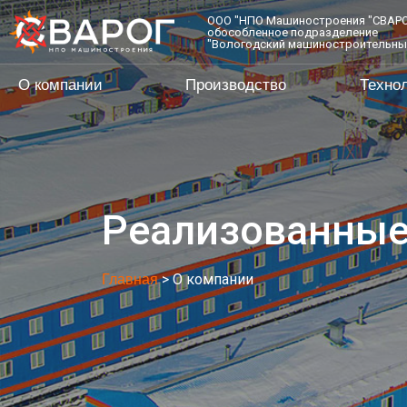
ООО "НПО Машиностроения "СВАРО
обособленное подразделение
"Вологодский машиностроительны
О компании
Производство
Технол
Реализованные
> О компании
Главная