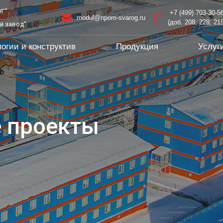
Г"
+7 (499) 703-30-5
modul@npom-svarog.ru
(доб. 208; 228; 21
й завод"
огии и конструктив
Продукция
Услуг
 проекты