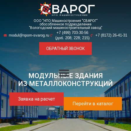
ООО "НПО Машиностроения "СВАРОГ"
обособленное подразделение
"Вологодский машиностроительный завод"
+7 (499) 703-30-56
modul@npom-svarog.ru
+7 (8172) 26-41-31
(доб. 208; 228; 215)
ОБРАТНЫЙ ЗВОНОК
МОДУЛЬНЫЕ ЗДАНИЯ
ИЗ МЕТАЛЛОКОНСТРУКЦИЙ
Заявка на расчет
Перейти в каталог