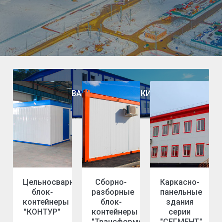
ВАХТОВЫЕ ПОСЕЛКИ
Цельносварные
Сборно-
Каркасно-
блок-
разборные
панельные
контейнеры
блок-
здания
"КОНТУР"
контейнеры
серии
"Трансформер"
"СЕГМЕНТ"