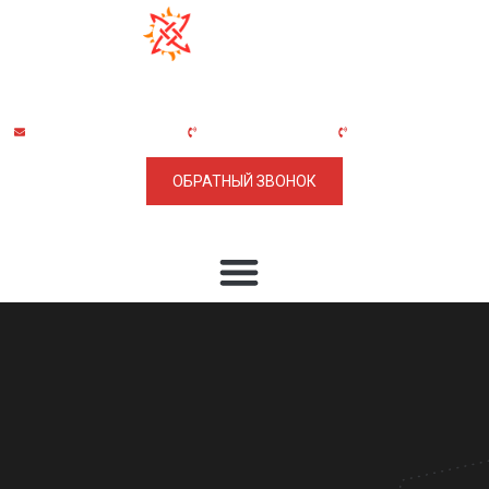
ООО "НПО Машиностроения "СВАРОГ"
обособленное подразделение
"Вологодский машиностроительный завод"
+7 (499) 703-30-56
modul@npom-svarog.ru
+7 (8172) 26-41-31
(доб. 208; 228; 215)
ОБРАТНЫЙ ЗВОНОК