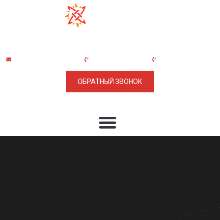
ООО "НПО Машиностроения "СВАРОГ"
обособленное подразделение
"Вологодский машиностроительный завод"
+7 (499) 703-30-56
modul@npom-svarog.ru
+7 (8172) 26-41-31
(доб. 208; 228; 215)
ОБРАТНЫЙ ЗВОНОК